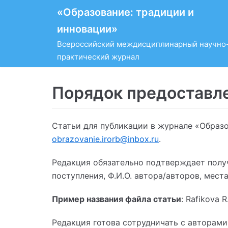
«Образование: традиции и
Перейти
к
инновации»
содержимому
Всероссийский междисциплинарный научно
практический журнал
Порядок предоставл
Статьи для публикации в журнале «Образо
obrazovanie.irorb@inbox.ru
.
Редакция обязательно подтверждает полу
поступления, Ф.И.О. автора/авторов, мест
Пример названия файла статьи
: Rafikova 
Редакция готова сотрудничать с авторам